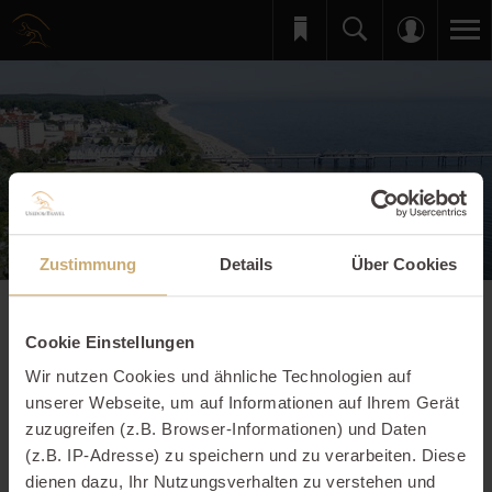
Zustimmung
Details
Über Cookies
Merkzettel
Ihre Favoriten im Überblick
Cookie Einstellungen
Hier finden Sie Ihre persönlichen Favoriten auf einen Blick
Wir nutzen Cookies und ähnliche Technologien auf
wieder und können direkt miteinander vergleichen.
unserer Webseite, um auf Informationen auf Ihrem Gerät
zuzugreifen (z.B. Browser-Informationen) und Daten
(z.B. IP-Adresse) zu speichern und zu verarbeiten. Diese
Ihre Wunschliste ist zur Zeit noch leer!
dienen dazu, Ihr Nutzungsverhalten zu verstehen und