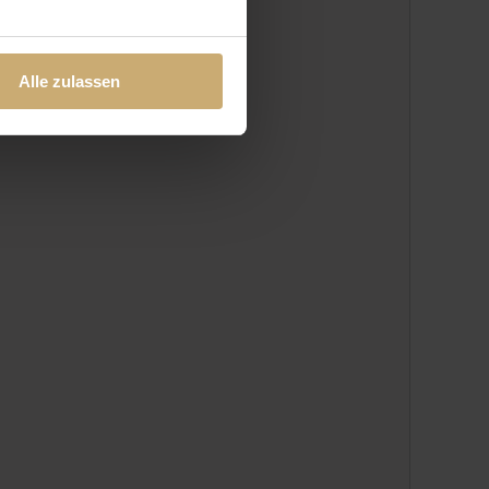
t "Alle ablehnen". Weitere
und dem
Impressum
.
Alle zulassen