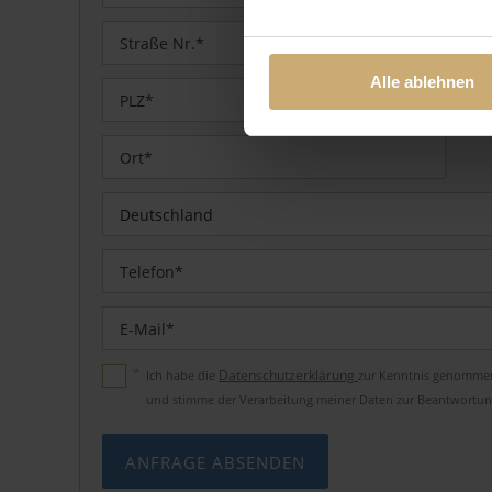
Ihre Einwilligung erteilen Si
Informationen und Details zu
Alle ablehnen
Deutschland
Pflichtfeld
*
Datenschutzerklärung
Ich habe die
zur Kenntnis genomme
und stimme der Verarbeitung meiner Daten zur Beantwortung 
ANFRAGE ABSENDEN