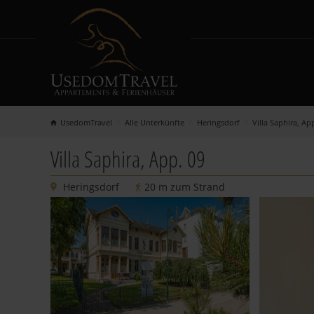
UsedomTravel
Alle Unterkünfte
Heringsdorf
Villa Saphira, Ap
SUCHEN & BUCHEN
INSEL
Villa Saphira, App. 09
Alle Unterkünfte
Urlaubs
Heringsdorf
20 m zum Strand
Neu in der Vermietung
Herings
Urlaub mit Meerblick
Ahlbeck
Urlaub mit Hund
Bansin
Last Minute
Kosero
Kurzurlaub
Sellin
Baltic Lights 2027
Gnevent