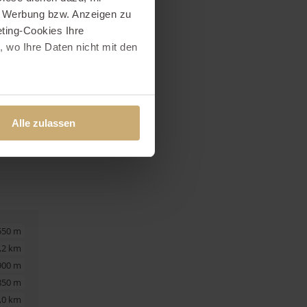
e Werbung bzw. Anzeigen zu
ting-Cookies Ihre
 wo Ihre Daten nicht mit den
t "Alle ablehnen". Weitere
und dem
Impressum
.
Alle zulassen
550 m
,2 km
900 m
850 m
,0 km