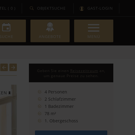
TEL (
0
)
OBJEKTSUCHE
GAST-LOGIN
SUCHE
ANGEBOTE
KONTAKT
Geben Sie einen
Reisezeitraum
an,
Servicebüro
um genaue Preise zu sehen.
Unser Team
4 Personen
KEN
An- und Abreise
2 Schlafzimmer
Über uns
1 Badezimmer
Presse
78 m²
Karriere
1. Obergeschoss
Für Eigentümer