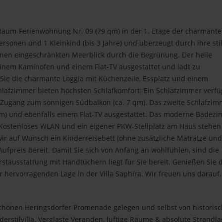
3-Raum-Ferienwohnung Nr. 09 (79 qm) in der 1. Etage der charmant
Personen und 1 Kleinkind (bis 3 Jahre) und überzeugt durch ihre stil
inen eingeschränkten Meerblick durch die Begrünung. Der helle
einem Kaminofen und einem Flat-TV ausgestattet und lädt zu
Sie die charmante Loggia mit Küchenzeile, Essplatz und einem
lafzimmer bieten höchsten Schlafkomfort: Ein Schlafzimmer verfü
nd Zugang zum sonnigen Südbalkon (ca. 7 qm). Das zweite Schlafzi
0 m) und ebenfalls einem Flat-TV ausgestattet. Das moderne Badez
Kostenloses WLAN und ein eigener PKW-Stellplatz am Haus stehen
 wir auf Wunsch ein Kinderreisebett (ohne zusätzliche Matratze und
ufpreis bereit. Damit Sie sich von Anfang an wohlfühlen, sind die
rstausstattung mit Handtüchern liegt für Sie bereit. Genießen Sie 
 hervorragenden Lage in der Villa Saphira. Wir freuen uns darauf,
schönen Heringsdorfer Promenade gelegen und selbst von historis
äderstilvilla. Verglaste Veranden, luftige Räume & absolute Strandl