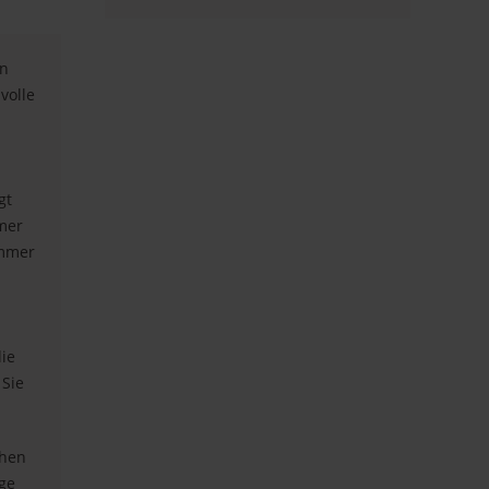
en
volle
gt
mmer
immer
die
 Sie
chen
age