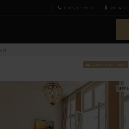
038378 336990
MERKZET
p. 09
 USEDOM
GÄSTESERVICE
Zurück zur Liste
domizile
Fragen & Antworten
dorf
Unsere Gäste-App
MER
Ihr Reiseschutz
Ferienkalender
w
Newsletter
Gutschein
hin
Wetter