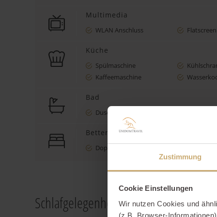
Multimedia
WLAN Anschluss
Flatscreen
Küche
Spülmaschine
Kühlschra
Kaffeemaschine
Wasserko
Bad
Dusche/WC
Föhn
Betten
Doppelbett
Einzelbett
Zustimmung
Cookie Einstellungen
Schlafgelegenheiten
Wir nutzen Cookies und ähnl
(z.B. Browser-Informationen)