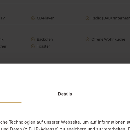
 TV
CD-Player
Radio (DAB+/Internetr
nk
Backofen
Offene Wohnküche
cher
Toaster
getrennt stehende Betten
Details
iche Technologien auf unserer Webseite, um auf Informationen a
 und Daten (z.B. IP-Adresse) zu speichern und zu verarbeiten. D