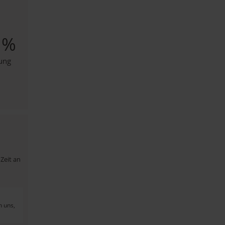
0
%
ung
Zeit an
n uns,