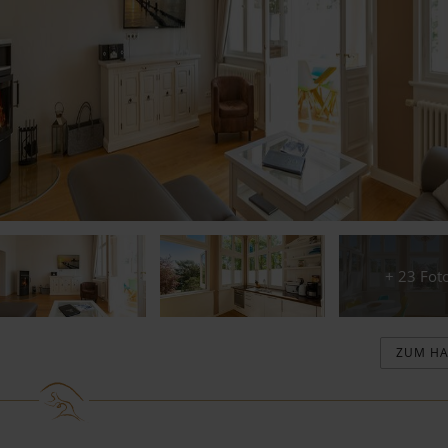
tz
Webcam Bansin
Webcam Ahlbeck
Blog
Kontor1
Immobilien
Demnächst bei uns
+ 23 Fot
ZUM H