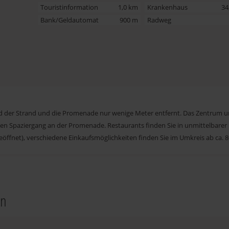
Touristinformation
1,0 km
Krankenhaus
34
Bank/Geldautomat
900 m
Radweg
nd der Strand und die Promenade nur wenige Meter entfernt. Das Zentrum 
zen Spaziergang an der Promenade. Restaurants finden Sie in unmittelbare
 geöffnet), verschiedene Einkaufsmöglichkeiten finden Sie im Umkreis ab ca. 
en