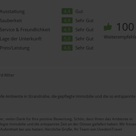
Ausstattung
4,4
Gut
Sauberkeit
4,9
Sehr Gut
10
Service & Freundlichkeit
4,9
Sehr Gut
Weiterempfehl
Lage der Unterkunft
5,0
Sehr Gut
Preis/Leistung
4,6
Sehr Gut
d Ritter
.
lle Ambiente in Strandnähe, die gepflegte Immobilie und die so entspannte 
ter, vielen Dank für Ihre positive Bewertung. Schön, dass Ihnen das Ambiente in
legte Immobilie und die entspannte Zeit an der Ostsee gefallen haben. Wir freue
n Aufenthalt bei uns hatten. Herzliche Grüße, Ihr Team von UsedomTravel