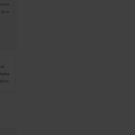
,0 km
20 m
und
r Nähe
800 m.