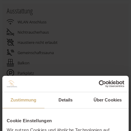
Ausstattung
WLAN Anschluss
Nichtraucherhaus
Haustiere nicht erlaubt
Gemeinschaftssauna
Balkon
Parkplatz
Kamin
Waschmaschine
Zustimmung
Details
Über Cookies
Trockner
Spülmaschine
Cookie Einstellungen
Wir nutzen Cookies und ähnliche Technologien auf