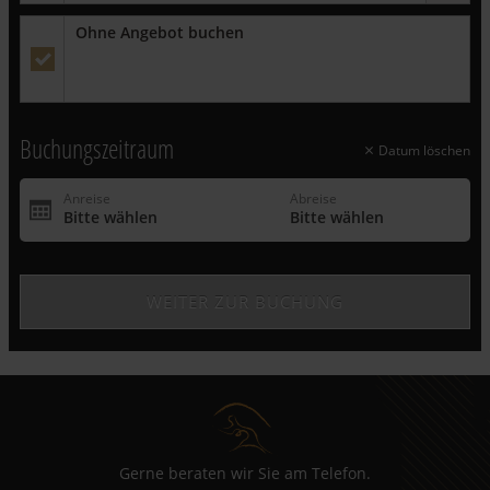
Genießen Sie eine Auszeit auf der Insel Usedom -
ab 7 bis 31
Ohne Angebot buchen
Übernachtungen
erhalten sie
15 %
auf den Mietpreis.
Wichtiger Hinweis:
Dieses Angebot gilt ausschließlich für
Neubuchungen und ist exklusive Zusatzleistungen. Es ist nicht
gültig für bereits bestehende Buchungen - auf diesen Rabatt
können keine weiteren Vergünstigungen angerechnet werden.
Buchungszeitraum
Datum löschen
Gerne beraten wir Sie am Telefon.