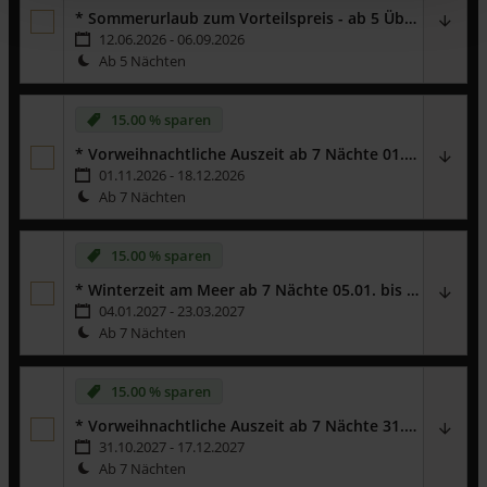
* Sommerurlaub zum Vorteilspreis - ab 5 Übernachtungen
12.06.2026 - 06.09.2026
Ab 5 Nächten
15.00 % sparen
* Vorweihnachtliche Auszeit ab 7 Nächte 01.11. bis 18.12.2026
01.11.2026 - 18.12.2026
Ab 7 Nächten
Genießen Sie eine Auszeit auf der Insel Usedom -
ab 7 bis 31
Übernachtungen
erhalten sie
15 %
auf den Mietpreis.
15.00 % sparen
Wichtiger Hinweis:
Dieses Angebot gilt ausschließlich für
Neubuchungen und ist exklusive Zusatzleistungen. Es ist nicht
* Winterzeit am Meer ab 7 Nächte 05.01. bis 23.03.2027
gültig für bereits bestehende Buchungen - auf diesen Rabatt
04.01.2027 - 23.03.2027
können keine weiteren Vergünstigungen angerechnet werden.
Ab 7 Nächten
Genießen Sie eine Auszeit auf der Insel Usedom -
ab 7 bis 31
Übernachtungen
erhalten sie
15 %
auf den Mietpreis.
15.00 % sparen
Wichtiger Hinweis:
Dieses Angebot gilt ausschließlich für
* Vorweihnachtliche Auszeit ab 7 Nächte 31.10. bis 17.12.2027
Neubuchungen und ist exklusive Zusatzleistungen. Es ist nicht
31.10.2027 - 17.12.2027
gültig für bereits bestehende Buchungen - auf diesen Rabatt
Ab 7 Nächten
können keine weiteren Vergünstigungen angerechnet werden.