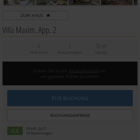
ZUM HAUS
Villa Maxim, App. 2
4
2
70 m²
PERSONEN
SCHLAFZIMMER
GRÖSSE
Geben Sie einen
Reisezeitraum
an,
um genaue Preise zu sehen.
ZUR BUCHUNG
BUCHUNGSANFRAGE
SEHR GUT
4,8
24
Bewertungen