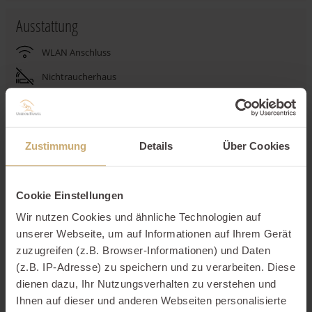
Ausstattung
WLAN Anschluss
Nichtraucherhaus
Haustiere nicht erlaubt
Terrasse
Zustimmung
Details
Über Cookies
Stellplatz
Spülmaschine
Cookie Einstellungen
Wir nutzen Cookies und ähnliche Technologien auf
Beschreibung
unserer Webseite, um auf Informationen auf Ihrem Gerät
Ausstattungen
zuzugreifen (z.B. Browser-Informationen) und Daten
(z.B. IP-Adresse) zu speichern und zu verarbeiten. Diese
Schlafgelegenheiten
dienen dazu, Ihr Nutzungsverhalten zu verstehen und
Ihnen auf dieser und anderen Webseiten personalisierte
Lage