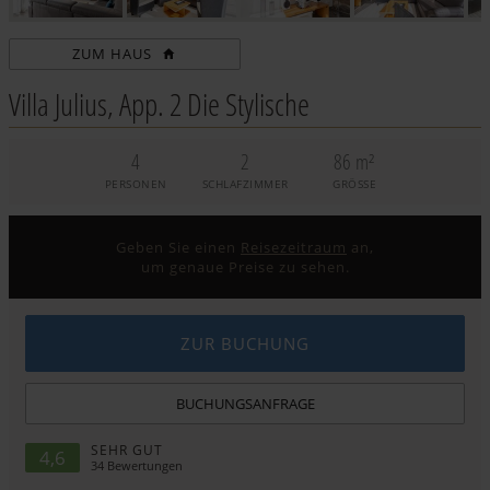
ZUM HAUS
Villa Julius, App. 2 Die Stylische
4
2
86 m²
PERSONEN
SCHLAFZIMMER
GRÖSSE
Geben Sie einen
Reisezeitraum
an,
um genaue Preise zu sehen.
ZUR BUCHUNG
BUCHUNGSANFRAGE
SEHR GUT
4,6
34
Bewertungen