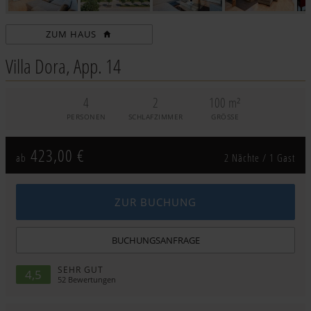
ZUM HAUS
Villa Dora, App. 14
4
2
100 m²
PERSONEN
SCHLAFZIMMER
GRÖSSE
423,00
€
ab
2 Nächte / 1 Gast
ZUR BUCHUNG
BUCHUNGSANFRAGE
SEHR GUT
4,5
52
Bewertungen