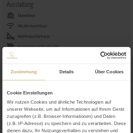
Ausstattung
Meerblick
WLAN Anschluss
Nichtraucherhaus
Haustiere nicht erlaubt
Stellplatz
Waschmaschine
Zustimmung
Details
Über Cookies
Trockner
Spülmaschine
Cookie Einstellungen
Wir nutzen Cookies und ähnliche Technologien auf
Beschreibung
unserer Webseite, um auf Informationen auf Ihrem Gerät
zuzugreifen (z.B. Browser-Informationen) und Daten
Ausstattungen
(z.B. IP-Adresse) zu speichern und zu verarbeiten. Diese
dienen dazu, Ihr Nutzungsverhalten zu verstehen und
Schlafgelegenheiten