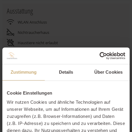
Ausstattung
WLAN Anschluss
Nichtraucherhaus
Haustiere nicht erlaubt
Gemeinschaftssauna
Balkon
Zustimmung
Details
Über Cookies
Parkplatz
Waschmaschine
Cookie Einstellungen
Spülmaschine
Wir nutzen Cookies und ähnliche Technologien auf
unserer Webseite, um auf Informationen auf Ihrem Gerät
Beschreibung
zuzugreifen (z.B. Browser-Informationen) und Daten
(z.B. IP-Adresse) zu speichern und zu verarbeiten. Diese
Ausstattungen
dienen dazu, Ihr Nutzungsverhalten zu verstehen und