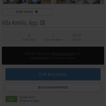
ZUM HAUS
Villa Amelia, App. 08
4
2
50 m²
PERSONEN
SCHLAFZIMMER
GRÖSSE
Geben Sie einen
Reisezeitraum
an,
um genaue Preise zu sehen.
ZUR BUCHUNG
BUCHUNGSANFRAGE
SEHR GUT
4,5
49
Bewertungen