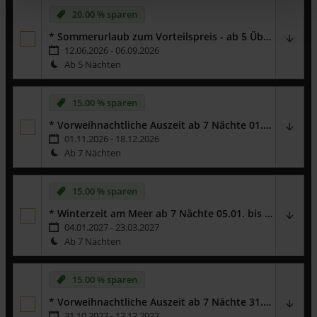
20.00 % sparen
* Sommerurlaub zum Vorteilspreis - ab 5 Übernachtungen
12.06.2026 - 06.09.2026
Ab 5 Nächten
15.00 % sparen
* Vorweihnachtliche Auszeit ab 7 Nächte 01.11. bis 18.12.2026
01.11.2026 - 18.12.2026
Ab 7 Nächten
Genießen Sie eine Auszeit auf der Insel Usedom -
ab 7 bis 31
Übernachtungen
erhalten sie
15 %
auf den Mietpreis.
15.00 % sparen
Wichtiger Hinweis:
Dieses Angebot gilt ausschließlich für
Neubuchungen und ist exklusive Zusatzleistungen. Es ist nicht
* Winterzeit am Meer ab 7 Nächte 05.01. bis 23.03.2027
gültig für bereits bestehende Buchungen - auf diesen Rabatt
04.01.2027 - 23.03.2027
können keine weiteren Vergünstigungen angerechnet werden.
Ab 7 Nächten
Genießen Sie eine Auszeit auf der Insel Usedom -
ab 7 bis 31
Übernachtungen
erhalten sie
15 %
auf den Mietpreis.
15.00 % sparen
Wichtiger Hinweis:
Dieses Angebot gilt ausschließlich für
* Vorweihnachtliche Auszeit ab 7 Nächte 31.10. bis 17.12.2027
Neubuchungen und ist exklusive Zusatzleistungen. Es ist nicht
31.10.2027 - 17.12.2027