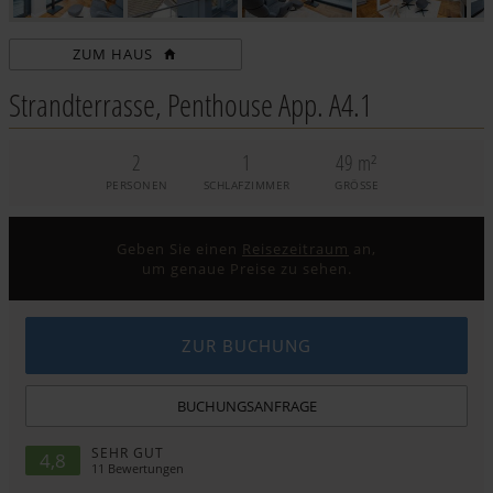
ZUM HAUS
Strandterrasse, Penthouse App. A4.1
2
1
49 m²
PERSONEN
SCHLAFZIMMER
GRÖSSE
Geben Sie einen
Reisezeitraum
an,
um genaue Preise zu sehen.
ZUR BUCHUNG
BUCHUNGSANFRAGE
SEHR GUT
4,8
11
Bewertungen