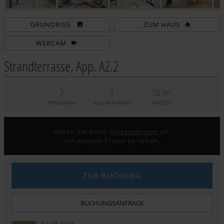
ZUM HAUS
WEBCAM
Strandterrasse, App. A2.2
2
1
50 m²
PERSONEN
SCHLAFZIMMER
GRÖSSE
Geben Sie einen
Reisezeitraum
an,
um genaue Preise zu sehen.
ZUR BUCHUNG
BUCHUNGSANFRAGE