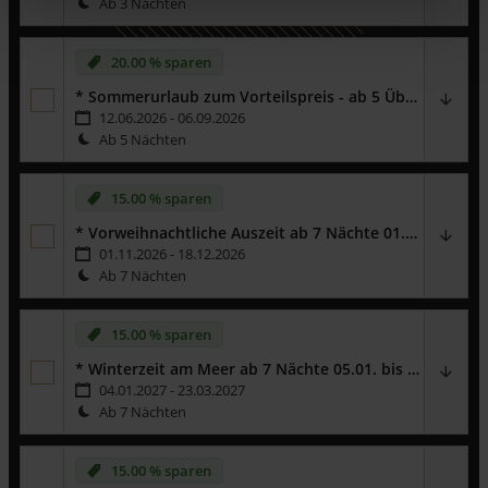
Ab 3 Nächten
20.00 % sparen
* Sommerurlaub zum Vorteilspreis - ab 5 Übernachtungen
12.06.2026 - 06.09.2026
Ab 5 Nächten
15.00 % sparen
* Vorweihnachtliche Auszeit ab 7 Nächte 01.11. bis 18.12.2026
01.11.2026 - 18.12.2026
Ab 7 Nächten
Genießen Sie eine Auszeit auf der Insel Usedom -
ab 7 bis 31
Übernachtungen
erhalten sie
15 %
auf den Mietpreis.
15.00 % sparen
Wichtiger Hinweis:
Dieses Angebot gilt ausschließlich für
Neubuchungen und ist exklusive Zusatzleistungen. Es ist nicht
* Winterzeit am Meer ab 7 Nächte 05.01. bis 23.03.2027
gültig für bereits bestehende Buchungen - auf diesen Rabatt
04.01.2027 - 23.03.2027
können keine weiteren Vergünstigungen angerechnet werden.
Ab 7 Nächten
Genießen Sie eine Auszeit auf der Insel Usedom -
ab 7 bis 31
Übernachtungen
erhalten sie
15 %
auf den Mietpreis.
15.00 % sparen