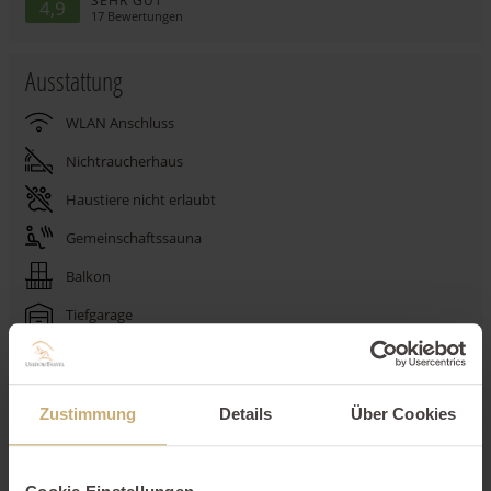
SEHR GUT
4,9
17
Bewertungen
Ausstattung
WLAN Anschluss
Nichtraucherhaus
Haustiere nicht erlaubt
Gemeinschaftssauna
Balkon
Tiefgarage
Elektro-Kamin
Waschmaschine
Zustimmung
Details
Über Cookies
Trockner
Spülmaschine