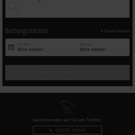
Wichtiger Hinweis:
Dieses Angebot gilt ausschließlich für
Neubuchungen und ist exklusive Zusatzleistungen. Es ist nicht
gültig für bereits bestehende Buchungen - auf diesen Rabatt
können keine weiteren Vergünstigungen angerechnet werden.
Buchungszeitraum
Datum löschen
Gerne beraten wir Sie am Telefon.
038378 336990