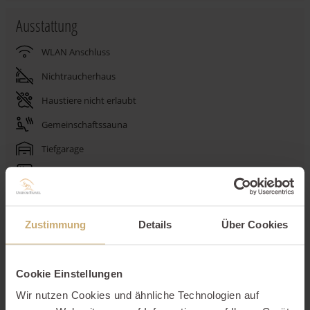
Ausstattung
WLAN Anschluss
Nichtraucherhaus
Haustiere nicht erlaubt
Gemeinschaftssauna
Tiefgarage
Waschmaschine
Trockner
Spülmaschine
Zustimmung
Details
Über Cookies
Aufzug
Cookie Einstellungen
Beschreibung
Wir nutzen Cookies und ähnliche Technologien auf