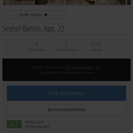
ZUM HAUS
Seehof Bansin, App. 22
4
2
75 m²
PERSONEN
SCHLAFZIMMER
GRÖSSE
Geben Sie einen
Reisezeitraum
an,
um genaue Preise zu sehen.
ZUR BUCHUNG
BUCHUNGSANFRAGE
SEHR GUT
4,7
78
Bewertungen