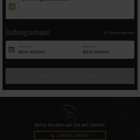
Wichtiger Hinweis:
Dieses Angebot gilt ausschließlich für
Neubuchungen und ist exklusive Zusatzleistungen. Es ist nicht
gültig für bereits bestehende Buchungen - auf diesen Rabatt
können keine weiteren Vergünstigungen angerechnet werden.
Buchungszeitraum
Datum löschen
Gerne beraten wir Sie am Telefon.
038378 336990