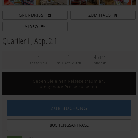
ZUM HAUS
VIDEO
Quartier II, App. 2.1
3
1
45 m²
PERSONEN
SCHLAFZIMMER
GRÖSSE
Geben Sie einen
Reisezeitraum
an,
um genaue Preise zu sehen.
ZUR BUCHUNG
BUCHUNGSANFRAGE