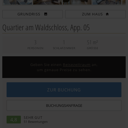
ZUM HAUS
Quartier am Waldschloss, App. 05
3
1
51 m²
PERSONEN
SCHLAFZIMMER
GRÖSSE
Geben Sie einen
Reisezeitraum
an,
um genaue Preise zu sehen.
ZUR BUCHUNG
BUCHUNGSANFRAGE
SEHR GUT
4,8
51
Bewertungen