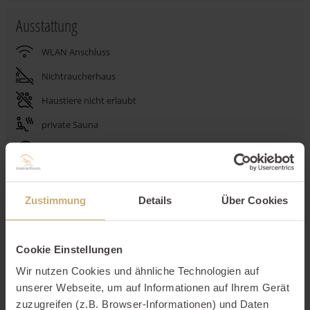
Ausstattung
WLAN Anschluss
Nichtraucherhaus
Haustiere nicht erlaubt
private Sauna
Terrasse
Tiefgarage
Spülmaschine
Zustimmung
Details
Über Cookies
Beschreibung
Cookie Einstellungen
Ausstattungen
Wir nutzen Cookies und ähnliche Technologien auf
unserer Webseite, um auf Informationen auf Ihrem Gerät
Schlafgelegenheiten
zuzugreifen (z.B. Browser-Informationen) und Daten