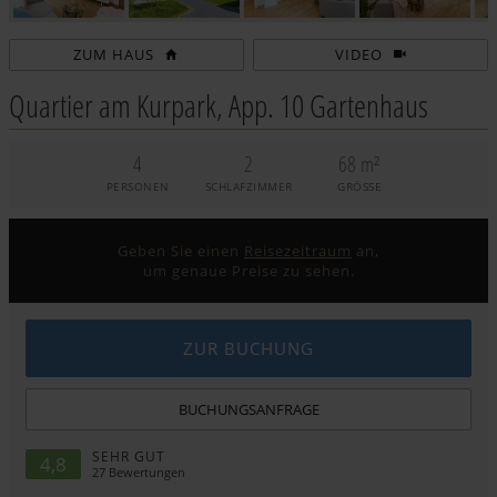
ZUM HAUS
VIDEO
Quartier am Kurpark, App. 10 Gartenhaus
4
2
68 m²
PERSONEN
SCHLAFZIMMER
GRÖSSE
Geben Sie einen
Reisezeitraum
an,
um genaue Preise zu sehen.
ZUR BUCHUNG
BUCHUNGSANFRAGE
SEHR GUT
4,8
27
Bewertungen