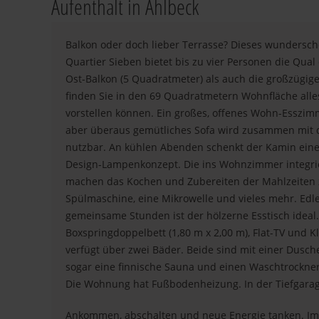
Aufenthalt in Ahlbeck
Balkon oder doch lieber Terrasse? Dieses wunders
Quartier Sieben bietet bis zu vier Personen die Qua
Ost-Balkon (5 Quadratmeter) als auch die großzügig
finden Sie in den 69 Quadratmetern Wohnfläche alles
vorstellen können. Ein großes, offenes Wohn-Esszim
aber überaus gemütliches Sofa wird zusammen mit d
nutzbar. An kühlen Abenden schenkt der Kamin eine 
Design-Lampenkonzept. Die ins Wohnzimmer integrie
machen das Kochen und Zubereiten der Mahlzeiten zu
Spülmaschine, eine Mikrowelle und vieles mehr. Edl
gemeinsame Stunden ist der hölzerne Esstisch idea
Boxspringdoppelbett (1,80 m x 2,00 m), Flat-TV und 
verfügt über zwei Bäder. Beide sind mit einer Dusc
sogar eine finnische Sauna und einen Waschtrockner
Die Wohnung hat Fußbodenheizung. In der Tiefgarage i
Ankommen, abschalten und neue Energie tanken. Im 