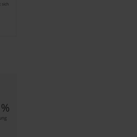
 sich
0
%
ung