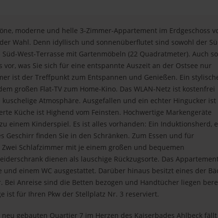
chöne, moderne und helle 3-Zimmer-Appartement im Erdgeschoss 
l der Wahl. Denn idyllisch und sonnenüberflutet sind sowohl der Sü
e Süd-West-Terrasse mit Gartenmöbeln (22 Quadratmeter). Auch so
 vor, was Sie sich für eine entspannte Auszeit an der Ostsee nur
mer ist der Treffpunkt zum Entspannen und Genießen. Ein stylisch
em großen Flat-TV zum Home-Kino. Das WLAN-Netz ist kostenfrei
kuschelige Atmosphäre. Ausgefallen und ein echter Hingucker ist
rte Küche ist Highend vom Feinsten. Hochwertige Markengeräte
 einem Kinderspiel. Es ist alles vorhanden: Ein Induktionsherd, 
es Geschirr finden Sie in den Schränken. Zum Essen und für
l. Zwei Schlafzimmer mit je einem großen und bequemen
Kleiderschrank dienen als lauschige Rückzugsorte. Das Appartemen
he und einem WC ausgestattet. Darüber hinaus besitzt eines der Bä
. Bei Anreise sind die Betten bezogen und Handtücher liegen berei
st für Ihren Pkw der Stellplatz Nr. 3 reserviert.
neu gebauten Quartier 7 im Herzen des Kaiserbades Ahlbeck fällt