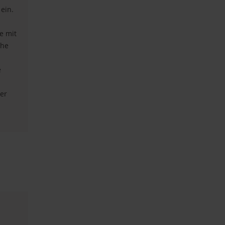
ein.
e mit
che
e
der