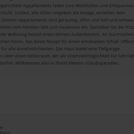
 eingerichtete Appartements laden zum Wohlfühlen und Entspannen 
hrstuhl. Schöne, alte Villen umgeben die Anlage, verleihen dem
i-Zimmer-Appartements sind geräumig, offen und hell und teilweis
fort vom Feinsten lädt zum Faulenzen ein. Genießen Sie die fris
jede Wohnung besitzt einen kleinen Außenbereich. An stürmischen
schen hören. Das beste Rezept für einen erholsamen Schlaf. Offen
für alle Annehmlichkeiten. Das Haus bietet eine Tiefgarage
n über einen Kellerraum, der als Unterstellmöglichkeit für Fahrrä
tenfrei. Willkommen also in Ihrem kleinen Urlaubsparadies.
er
attung