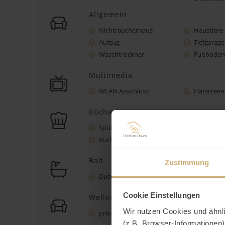
Allgemein
Nichtraucherhaus
Haustiere 
Aufzug
Tiefgarage
Waschtrockner
Fußboden
Multimedia
WLAN Anschluss
Flatscreen
Küche
Spülmaschine
Backofen
Küche
Kaffeemas
Bad
Zustimmung
Dusche/WC
zusätzlich
Cookie Einstellungen
Wellness
Wir nutzen Cookies und ähnl
private Sauna
(z.B. Browser-Informationen)