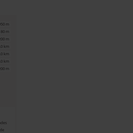
950 m
180 m
200 m
,0 km
,0 km
,0 km
200 m
ades
ade