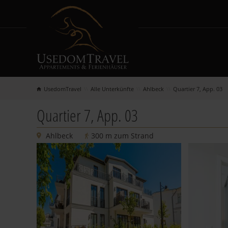
UsedomTravel
Alle Unterkünfte
Ahlbeck
Quartier 7, App. 03
SUCHEN & BUCHEN
INSEL
Quartier 7, App. 03
Alle Unterkünfte
Urlaubs
Ahlbeck
300 m zum Strand
Neu in der Vermietung
Herings
Urlaub mit Meerblick
Ahlbeck
Urlaub mit Hund
Bansin
Last Minute
Kosero
Kurzurlaub
Sellin
Baltic Lights 2027
Gnevent