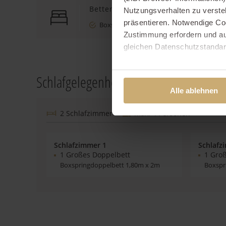
Betten
Nutzungsverhalten zu verste
präsentieren. Notwendige Co
Boxspringbett
Zustimmung erfordern und au
gleichen Datenschutzstandar
Ihre Einwilligung erteilen Si
Schlafgelegenheiten
Informationen und Details zu
Alle ablehnen
2 Schlafzimmer
max. 4 Personen
Schlafzimmer 1
Schlafz
1 Großes Doppelbett
1 Gro
Boxspringdoppelbett 1,80m x 2m
Boxspr