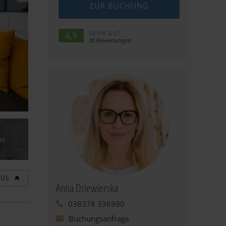
ZUR BUCHUNG
SEHR GUT
4,9
30
Bewertungen
os
AUS
Anna Dziewierska
038378 336990
Buchungsanfrage