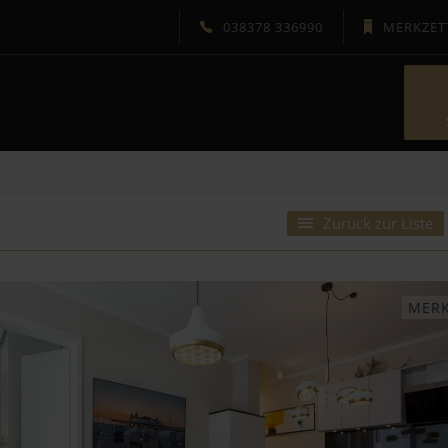
038378 336990
MERKZET
 USEDOM
GÄSTESERVICE
Zurück zur Liste
domizile
Fragen & Antworten
dorf
Unsere Gäste-App
MER
Ihr Reiseschutz
Ferienkalender
w
Newsletter
Gutschein
hin
Wetter