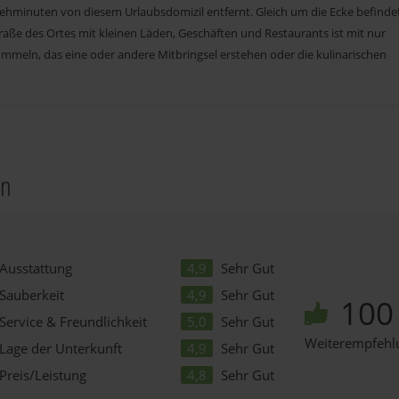
ehminuten von diesem Urlaubsdomizil entfernt. Gleich um die Ecke befindet
raße des Ortes mit kleinen Läden, Geschäften und Restaurants ist mit nur
ummeln, das eine oder andere Mitbringsel erstehen oder die kulinarischen
en
Ausstattung
4,9
Sehr Gut
Sauberkeit
4,9
Sehr Gut
10
Service & Freundlichkeit
5,0
Sehr Gut
Weiterempfehl
Lage der Unterkunft
4,9
Sehr Gut
Preis/Leistung
4,8
Sehr Gut