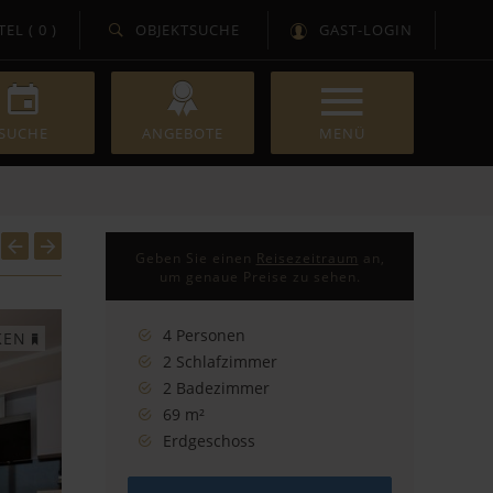
TEL (
0
)
OBJEKTSUCHE
GAST-LOGIN
SUCHE
ANGEBOTE
KONTAKT
Geben Sie einen
Reisezeitraum
an,
Servicebüro
um genaue Preise zu sehen.
Unser Team
4 Personen
KEN
An- und Abreise
2 Schlafzimmer
Über uns
2 Badezimmer
Presse
69 m²
Karriere
Erdgeschoss
Für Eigentümer