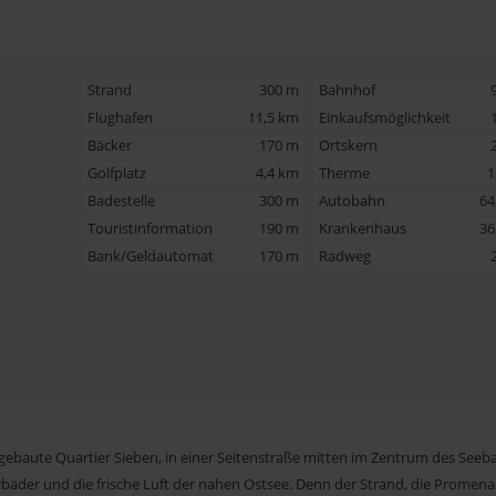
Strand
300 m
Bahnhof
Flughafen
11,5 km
Einkaufsmöglichkeit
Bäcker
170 m
Ortskern
Golfplatz
4,4 km
Therme
1
Badestelle
300 m
Autobahn
64
Touristinformation
190 m
Krankenhaus
36
Bank/Geldautomat
170 m
Radweg
ebaute Quartier Sieben, in einer Seitenstraße mitten im Zentrum des Seeb
rbäder und die frische Luft der nahen Ostsee. Denn der Strand, die Promen