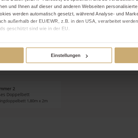
hen und Ihnen auf dieser und anderen Webseiten personalisiert
okies werden automatisch gesetzt, während Analyse- und Marke
ch außerhalb der EU/EWR, z.B. in den USA, verarbeitet werden,
ds geschützt sind wie in der EU.
e mit "Alle zulassen" oder beschränken auf notwendige Cookies mi
 unseren Partnern finden Sie in unserer
Datenschutzerklärung
Einstellungen
immer 2
ßes Doppelbett
ingdoppelbett 1,80m x 2m