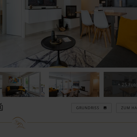
tz
Webcam Bansin
Webcam Ahlbeck
Blog
Kontor1
Immobilien
Demnächst bei uns
+ 25 Fot
ZUM H