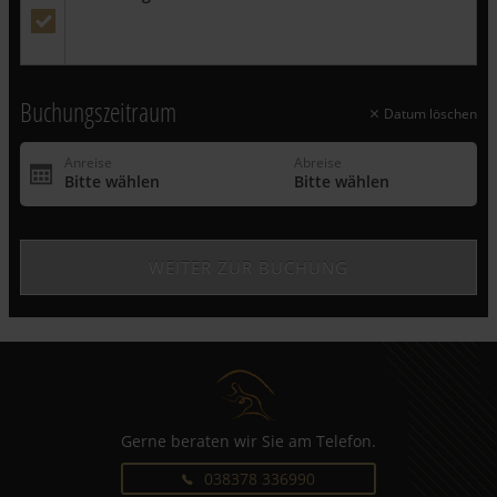
Wichtiger Hinweis:
Dieses Angebot gilt ausschließlich für
Neubuchungen und ist exklusive Zusatzleistungen. Es ist nicht
gültig für bereits bestehende Buchungen - auf diesen Rabatt
können keine weiteren Vergünstigungen angerechnet werden.
Buchungszeitraum
Datum löschen
Gerne beraten wir Sie am Telefon.
038378 336990