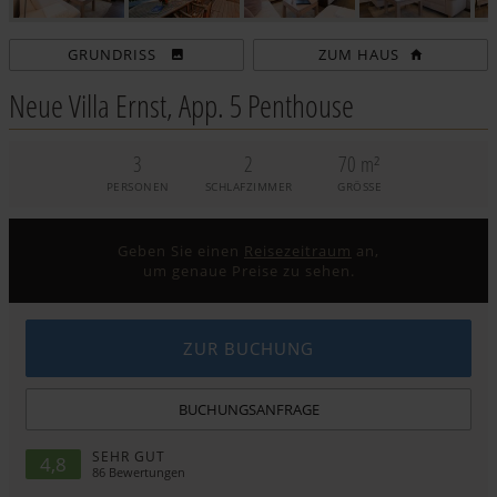
ZUM HAUS
Neue Villa Ernst, App. 5 Penthouse
3
2
70 m²
PERSONEN
SCHLAFZIMMER
GRÖSSE
Geben Sie einen
Reisezeitraum
an,
um genaue Preise zu sehen.
ZUR BUCHUNG
BUCHUNGSANFRAGE
SEHR GUT
4,8
86
Bewertungen