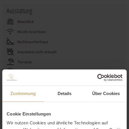
Ausstattung
Meerblick
WLAN Anschluss
Nichtraucherhaus
Haustiere nicht erlaubt
Terrasse
Balkon
Stellplatz
Spülmaschine
Zustimmung
Details
Über Cookies
Aufzug
Cookie Einstellungen
Beschreibung
Wir nutzen Cookies und ähnliche Technologien auf