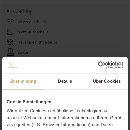
Ausstattung
WLAN Anschluss
Nichtraucherhaus
Haustiere nicht erlaubt
Balkon
Tiefgarage
Kamin
Zustimmung
Details
Über Cookies
Strandkorb
Waschmaschine
Cookie Einstellungen
Spülmaschine
Wir nutzen Cookies und ähnliche Technologien auf
Aufzug
unserer Webseite, um auf Informationen auf Ihrem Gerät
zuzugreifen (z.B. Browser-Informationen) und Daten