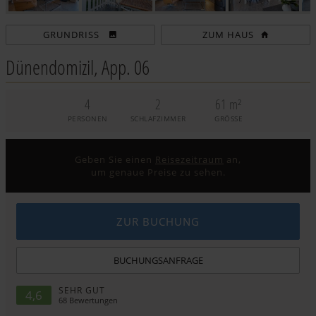
ZUM HAUS
Dünendomizil, App. 06
4
2
61 m²
PERSONEN
SCHLAFZIMMER
GRÖSSE
Geben Sie einen
Reisezeitraum
an,
um genaue Preise zu sehen.
ZUR BUCHUNG
BUCHUNGSANFRAGE
SEHR GUT
4,6
68
Bewertungen