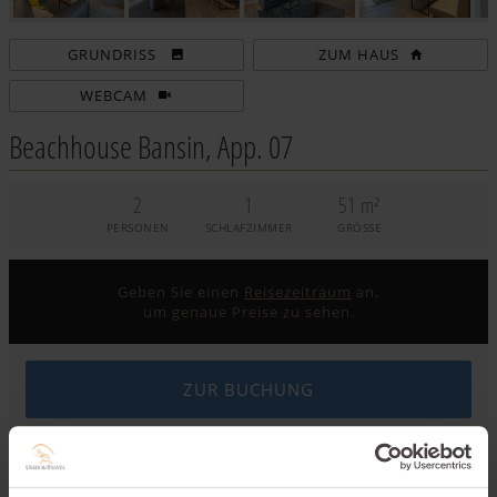
ZUM HAUS
WEBCAM
Beachhouse Bansin, App. 07
2
1
51 m²
PERSONEN
SCHLAFZIMMER
GRÖSSE
Geben Sie einen
Reisezeitraum
an,
um genaue Preise zu sehen.
ZUR BUCHUNG
BUCHUNGSANFRAGE