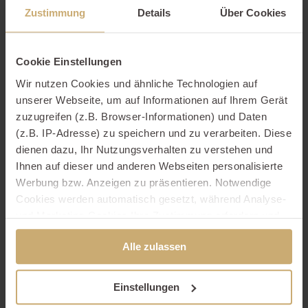
SEHR GUT
4,9
71
Bewertungen
Zustimmung
Details
Über Cookies
Ausstattung
Cookie Einstellungen
WLAN Anschluss
Wir nutzen Cookies und ähnliche Technologien auf
unserer Webseite, um auf Informationen auf Ihrem Gerät
Nichtraucherhaus
zuzugreifen (z.B. Browser-Informationen) und Daten
Haustier erlaubt
(z.B. IP-Adresse) zu speichern und zu verarbeiten. Diese
private Sauna
dienen dazu, Ihr Nutzungsverhalten zu verstehen und
Ihnen auf dieser und anderen Webseiten personalisierte
Balkon
1/15
Werbung bzw. Anzeigen zu präsentieren. Notwendige
2/15
3/15
4/15
5/15
Stellplatz
6/15
Cookies werden automatisch gesetzt, während Analyse-
7/15
8/15
9/15
10/15
11/15
und Marketing-Cookies Ihre Zustimmung erfordern und
12/15
Tiefgarage
13/15
14/15
15/15
auch außerhalb der EU/EWR, z.B. in den USA,
Auto Ladestation
Alle zulassen
verarbeitet werden, wo Ihre Daten nicht mit den gleichen
Datenschutzstandards geschützt sind wie in der EU.
Kamin
Einstellungen
Waschmaschine
Ihre Einwilligung erteilen Sie mit "Alle zulassen" oder